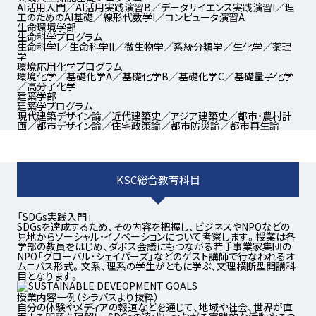
AI活用入門／AI活用実践演習B／データサイエンス実践演習I／理
工のためのAI基礎／線形代数学I／コンピュータ演習A
生命環境学部
生命科学プログラム
生命科学I／生命科学II／微生物学／系統分類学／生化学／薬理
学
環境応用化学プログラム
環境化学／基礎化学A／基礎化学B／基礎化学C／基礎量子化学
／高分子化学
建築学部
建築学プログラム
現代建築デザイン論／近代建築史／アジア建築史／都市・農村計
画／都市デザイン論／住宅政策論／都市防災論／都市再生論
KSC総合教育科目
「SDGs実践入門」
SDGsを達成するため、その内容を把握し、ビジネスやNPOなどの
見地からソーシャル・イノベーションについて考察します。授業は各
学部の教員をはじめ、ダボス会議にもつながる若手事業家集団の
NPO「グローバル・シェイパーズ」などのゲスト講師で行なわれるオ
ムニバス形式。文系、理系の学生がともに学ぶ、文理横断型開講科
目となります。
授業内容一例（シラバスより抜粋）
自分の体験やメディアの報道などを通じて、地域や社会、世界が直