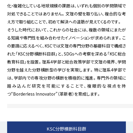
化・複雑化している地球規模の課題は、いずれも個別の学問領域で
対処できることではありません。文理の壁を取り払い、複合的な考
え方で取り組むことで、初めて解決への道筋が見えてくるのです。
そうした時代において、これからの社会には、複数の領域にまたが
る知識や専門性を組み合わせたイノベーションが求められます。こ
の要請に応えるべく、KSCでは文理の専門分野の基礎科目で構成さ
れた「KSC分野横断科目群」と、SDGsへの考察を深める「KSC総合
教育科目」を設置。理系4学部と総合政策学部で文理の境界、学問
分野を越えた分野横断型の学びを実現します。特に理系4学部で
は、学部内での専攻分野の横断を積極的に推進。専門外の領域に
踏み込んだ研究を可能にすることで、複眼的な視点を持
つ“Borderless Innovator”（革新者）を育成します。
KSC分野横断科目群