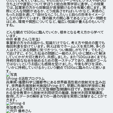
りたい」と考えていました。そのためのソーシャルビジネスやNPOの
立ち上げや運営について学ぼうと総合政策学部に進学。この授業
では、起業家の方から体験談が直接聞けるのを有難く感じます。実
際にどんな問題があるか、どう成長させればいいかなど、実感のこ
もったお話を通して「自分ならこうしたい」と自らの将来をイメージ
しながら学べています。僕の最大の関心事であるジェンダー問題を
はじめ、環境や貧困についてなど、幅広い知識が養えるのもいいで
すね。
どんな観点でSDGsに臨んでいくか、
根本となる考え方から学べて
います。
中井 幸恵 さん（1年生）
事業家の方々のお話から、知識だけでなく、考え方や視点の面でも
毎回刺激を受けています。例えば街でホームレスを見た時、多くの
人はそこにある問題に気づきつつ、つい無視しがちです。でもそこ
で逃げずに、そうした社会の問題に一般の人がいかに関わって解決
していくかが大切と教わり、共感しました。また「SDGsはあくまでも
持続可能な社会を始めるための第一ステップであり、達成がゴール
ではない」というお話にも感銘を受けました。今後も学びを深め、
「いかに持続していけるか」という観点でSDGsに臨みたいと思いま
す。
SPring-8活用プログラム
兵庫県・播磨科学公園都市にある世界最高性能の放射光を生み出
す、世界最先端放射光施設SPring-8で、早期に先端科学技術に触
れられるよう用意された文理横断型開講科目です。放射線にかか
わる安全教育から放射光利用研究の基礎、放射光利用実験講習、
取得したデータの解析までの一連の内容を実際に体験することがで
きます。
参加者の声