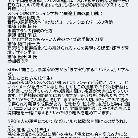
面する問題を理解し、SDGsの達成につながる実践的な活動やその
在り方について考えます。他にも様々な分野の講師がゲストとして
登壇します。
スペイン語のオンライン学校 発展途上国の雇用創出
講師：有村拓朗 氏
世界の課題解決へ向けたグローバル・シェイパーズの活動
講師：後藤 将 氏
事業プランの作成の仕方
講師：武野 昭 氏
科学と世界のおもろ～い人達のクイズ選手権2021夏
講師：樋口雅一 氏
建築物の長寿命化-住み続けられるまちを実現する建築・都市の環
境デザイン手法
講師：飯田 匡 氏
参加者の声
SDGsと向き合う事業家の方から
「まず実行することが大切」と学ん
だ。
池上 ことね さん（1年生）
以前の私は「SDGsへの取り組みはボランティア活動として行う」と
いうイメージを持っていました。しかしこの授業で、SDGsを収益化
や起業につなげている方々の講義を聞き、視野が大きく広がってい
ます。世界規模の問題ではありますが、身近な所にも私たちにでき
ることがたくさんある。そして「まず実行が大切、実行してみて初め
て得られる発見や成果がある」と教わり、私も今、友だちと学内で新
しいエコプロジェクトを立ち上げ、学童訪問を通して子どもたちと環
境問題を一緒に考えるといった取り組みを進めています。
NPO法人の運営についてなど
リアルな体験談を聞けるのがうれし
い。
尾久 雅也 さん（1年生）
高校生の頃からSDGsに関心を持ち、「将来は社会を変える力にな