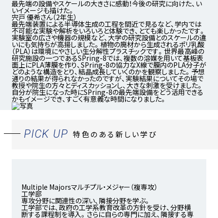
最先端の設備やスケールの大きさに感動！
今後の研究に向けた、い
いイメージも描けた。
宍戸 優希さん（2年生）
最先端装置による半導体生成の工程を間近で見るなど、学内では
不可能な実験や解析をいろいろと体験でき、とても楽しかったです。
実験室の広さや機器の規模など、大学の研究設備とのスケールの違
いにも気持ちが高揚しました。植物の廃材から生成されるポリ乳酸
（PLA）は環境にやさしい生分解性プラスチックです。世界最高峰の
研究施設の一つであるSPring-8では、複数の溶媒を用いて基板表
面上にPLA薄膜を作り、SPring-8の協力なX線で膜内のPLA分子が
どのような構造をとり、結晶成長していくのかを観察しました。予想
通りの結果が得られなかったのですが、実験結果についてその場で
教授や院生の方々とディスカッションし、大きな刺激を受けました。
自分が院生になった時にSPring-8の最先端設備をどう活用できる
かもイメージでき、すごく有意義な時間になりました。
PICK UP
特色のある新しい学び
Multiple Majors
マルチプル・メジャー（複専攻）
工学部
専攻分野に関連性の深い、隣接分野を学ぶ。
工学部では、政府の工学系教育改革の方針を受け、分野横
断する課程制を導入。さらに自らの専門に加え、隣接する専