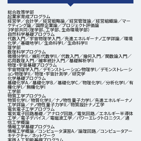
総合政策学部
起業家育成プログラム
経営学／会計学／経営戦略論／経営管理論／経営組織論／マー
ケティング論／国際企業論／プロジェクト評価論
3学部共同
（理学部、工学部、生命環境学部）
自然科学基礎プログラム
代数入門／宇宙物理学入門／先進エネルギーナノ工学詳論／環境
化学／基礎地学I／生命科学I／生命科学II
理学部
数理科学プログラム
微積分学II／線形代数学II／代数入門／幾何入門／関数論入門／
応用数理入門／確率統計入門／基礎解析学II
物理・宇宙基礎プログラム
宇宙物理学入門／デモンストレーション物理学I／デモンストレーシ
ョン物理学II／物理・宇宙計測学／研究学
化学基礎プログラム
基礎化学A／基礎化学B／基礎化学C／物理化学I／分析化学I／有
機化学I／無機化学I
工学部
物質工学プログラム
物質化学I／物質化学II／ナノ物性量子力学I／先進エネルギーナノ
工学詳論／ナノ物性量子力学II／物質設計ナノ工学
電気電子工学プログラム
電気電子回路基礎／アナログ回路／電気回路／エネルギー半導体
工学／電子デバイス／電磁波工学／パワーエレクトロニクス／通
信工学概論
情報工学基礎プログラム
情報工学概論／コンピュータ演習A／論理回路／コンピュータアー
キテクチャ／ネットワーク
実践人工知能基礎プログラム