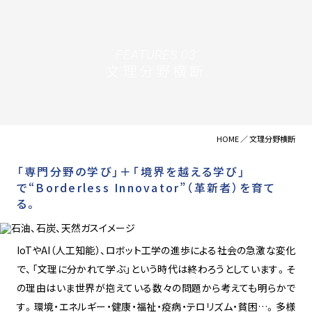
FEATURES 03
文理分野横断
HOME
文理分野横断
「専門分野の学び」＋「境界を越える学び」
で
“Borderless Innovator”（革新者）を育て
る。
IoTやAI（人工知能）、ロボット工学の進歩による社会の急激な変化
で、「文理に分かれて学ぶ」という時代は終わろうとしています。そ
の理由はいま世界が抱えている数々の問題から考えても明らかで
す。環境・エネルギー・健康・福祉・疫病・テロリズム・貧困…。多様