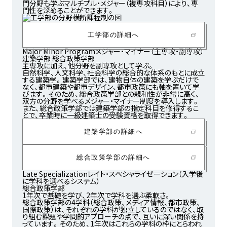
門分野も学ぶマルチプル・メジャー（複専攻科目）により、専
門性を深めることができます。
工学部の詳細へ
Major Minor Program
メジャー・マイナー（主専攻・副専攻）
建築学部
総合政策学部
主専攻に加え、他分野を副専攻として学ぶ。
自然科学、人文科学、社会科学の総合的な体系のもとに成立
する建築学。建築学部では、建物自体の建築を学ぶだけで
なく、都市建築や都市デザイン、都市政策にも軸を置いて学
びます。そのため、総合政策学部との親和性が非常に高く、
双方の分野を学べるメジャー・マイナー制度を導入します。
また、総合政策学部では建築学部の指定科目を修得するこ
とで、卒業時に一級建築士の受験資格を取得できます。
建築学部の詳細へ
総合政策学部の詳細へ
Late Specialization
レイト・スペシャライゼーション（入学後
に学科を選べるシステム）
総合政策学部
1年次で基礎を学び、2年次で学科を選ぶ柔軟さ。
総合政策学部の4学科（総合政策、メディア情報、都市政策、
国際政策）は、それぞれの学科が独立しているのではなく、取
り組む課題や学問的アプローチの点で、互いに深い関係を持
っています。そのため、1年次はこれらの学科の枠にとらわれ